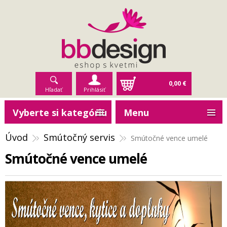
0,00 €
Hľadať
Prihlásiť
Vyberte si kategóriu
Menu
Úvod
Smútočný servis
Smútočné vence umelé
Smútočné vence umelé