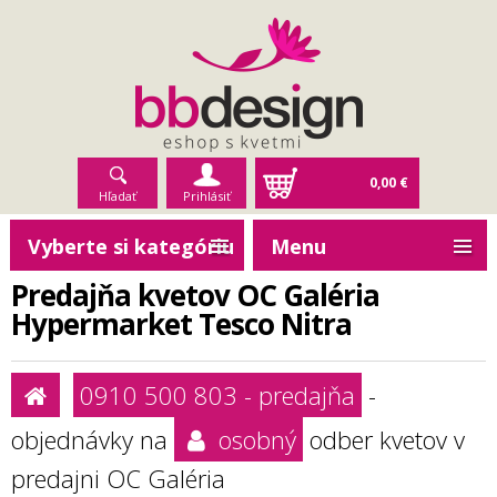
0,00 €
Hľadať
Prihlásiť
Vyberte si kategóriu
Menu
Predajňa kvetov OC Galéria
Hypermarket Tesco Nitra
0910 500 803 - predajňa
-
objednávky na
osobný
odber kvetov v
predajni OC Galéria