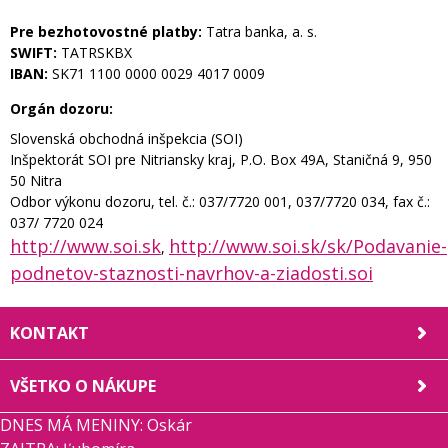
Pre bezhotovostné platby:
Tatra banka, a. s.
SWIFT:
TATRSKBX
IBAN:
SK71 1100 0000 0029 4017 0009
Orgán dozoru:
Slovenská obchodná inšpekcia (SOI)
Inšpektorát SOI pre Nitriansky kraj, P.O. Box 49A, Staničná 9, 950
50 Nitra
Odbor výkonu dozoru, tel. č.: 037/7720 001, 037/7720 034, fax č.:
037/ 7720 024
http://www.soi.sk
http://www.soi.sk/sk/Podavanie-
,
podnetov-staznosti-navrhov-a-ziadosti.soi
KONTAKT
VŠETKO O NÁKUPE
DNES MÁ MENINY: Oskár