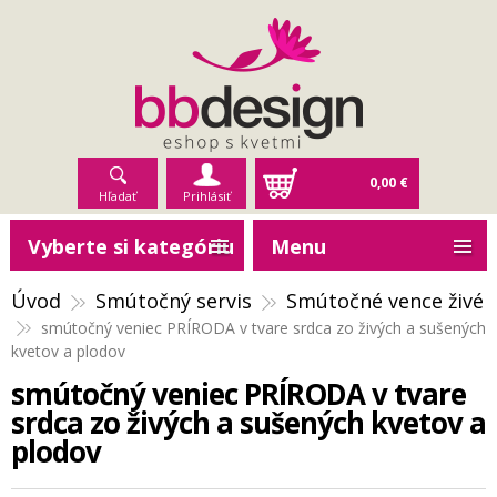
0,00 €
Hľadať
Prihlásiť
Vyberte si kategóriu
Menu
Úvod
Smútočný servis
Smútočné vence živé
smútočný veniec PRÍRODA v tvare srdca zo živých a sušených
kvetov a plodov
smútočný veniec PRÍRODA v tvare
srdca zo živých a sušených kvetov a
plodov