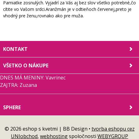
Pamiatke zosnulých. Vyjadrí za Vás aj bez slov všetko potrebné,čo
cítite vo Vašom srdci.Aranžmán je v odtieňoch červenej,preto je
vhodný pre ženu,rovnako ako pre muža.
KONTAKT
VŠETKO O NÁKUPE
DNES MÁ MENINY: Vavrinec
ZAJTRA: Zuzana
SPHERE
© 2026 eshop s kvetmi | BB Design •
tvorba eshopu cez
UNIobchod
,
webhosting
spoločnosti
WEBYGROUP