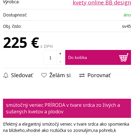
Výrobca:
kvety online BB design
Dostupnosť:
áno
Obj. čislo:
sv45
225 €
s DPH
+
Do košíka
-
Sledovať
Želám si
Porovnať
smútočný veniec PRÍRODA v tvare srdca zo živých a
sušených kvetov a plodov
Efektný a elegantný smútočý veniec v tvare srdca ako spomienka
na blízkeho,vhodné ako rozlúčka so zosnulým,na pohreb,k