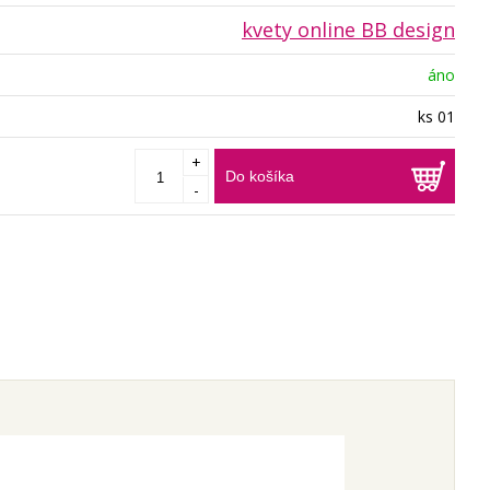
kvety online BB design
áno
ks 01
+
Do košíka
-