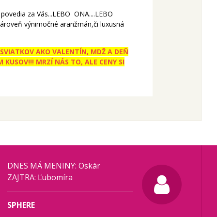
to povedia za Vás...LEBO ONA....LEBO
 a zároveň výnimočné aranžmán,či luxusná
AS SVIATKOV AKO VALENTÍN, MDŽ A DEŇ
KUSOV!!! MRZÍ NÁS TO, ALE CENY SI
DNES MÁ MENINY: Oskár
ZAJTRA: Ľubomíra
SPHERE