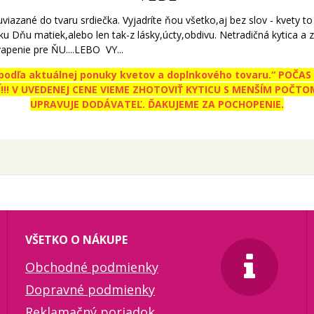
uviazané do tvaru srdiečka. Vyjadríte ňou všetko,aj bez slov - kvety 
Ž,ku Dňu matiek,alebo len tak-z lásky,úcty,obdivu. Netradičná kytica
apenie pre ŇU....LEBO VY...
ý podľa aktuálnej ponuky kvetov a doplnkového tovaru.“ POČ
! V UVEDENEJ CENE VIEME ZHOTOVIŤ KYTICU S MENŠÍM POČTOM 
UPRAVUJE DODÁVATEĽ. ĎAKUJEME ZA POCHOPENIE.
VŠETKO O NÁKUPE
Obchodné podmienky
Dopravné podmienky
Reklamačný poriadok