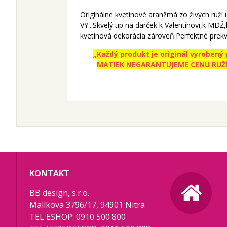
Originálne kvetinové aranžmá zo živých ruží 
VY...Skvelý tip na darček k Valentínovi,k MD
kvetinová dekorácia zároveň.Perfektné prekv
„Každý produkt je originál vyroben
MATIEK NEGARANTUJEME CENU RUŽÍ!!
KONTAKT
BB design, s.r.o.
Malíkova 3796/17, 94901 Nitra
TEL ESHOP: 0910 500 800