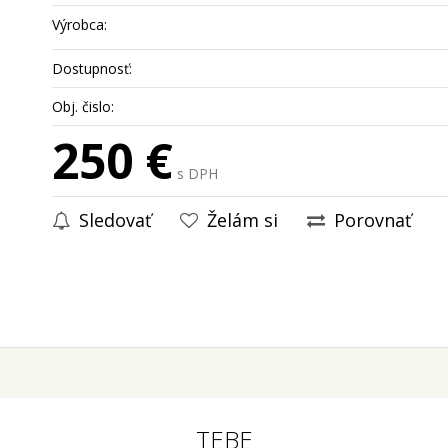
Výrobca:
Dostupnosť:
Obj. čislo:
250 €
s DPH
Sledovať
Želám si
Porovnať
TEBE