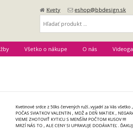
Kvety
eshop@bbdesign.sk
užby
Všetko o nákupe
O nás
Videoga
Kvetinové srdce z 50ks červených ruží...vyjadrí za Vás všetko 
POČAS SVIATKOV VALENTíN , MDŽ a DEŇ MATIEK , NEGARANTU
VIEME ZHOTOVIŤ KYTICU S MENŠÍM POČTOM KUSOV !!!!
MRZÍ NÁS TO , ALE CENY SI UPRAVUJE DODÁVATEĽ . ĎAKUJ