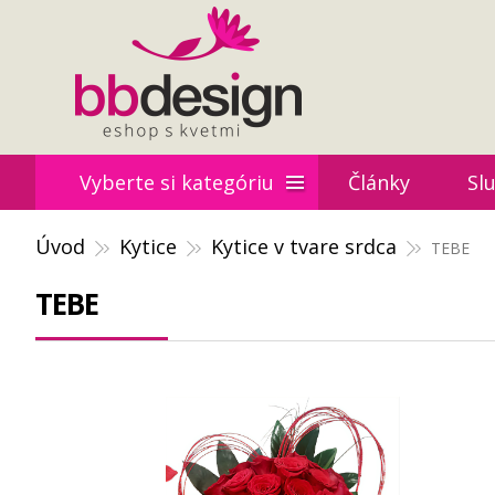
Vyberte si kategóriu
Články
Sl
Úvod
Kytice
Kytice v tvare srdca
TEBE
TEBE