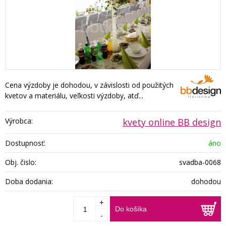
Cena výzdoby je dohodou, v závislosti od použitých
kvetov a materiálu, veľkosti výzdoby, atď...
Výrobca:
kvety online BB design
Dostupnosť:
áno
Obj. čislo:
svadba-0068
Doba dodania:
dohodou
+
Do košíka
-