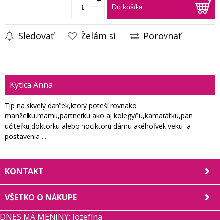
+
Do košíka
-
Sledovať
Želám si
Porovnať
Kytica Anna
Tip na skvelý darček,ktorý poteší rovnako
manželku,mamu,partnerku ako aj kolegyňu,kamarátku,pani
učiteľku,doktorku alebo hociktorú dámu akéhoľvek veku a
postavenia ...
KONTAKT
VŠETKO O NÁKUPE
DNES MÁ MENINY: Jozefína