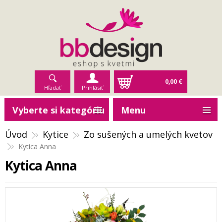
0,00 €
Hľadať
Prihlásiť
Vyberte si kategóriu
Menu
Úvod
Kytice
Zo sušených a umelých kvetov
Kytica Anna
Kytica Anna