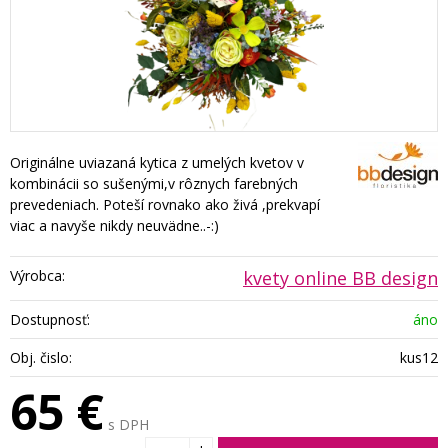
Originálne uviazaná kytica z umelých kvetov v
kombinácii so sušenými,v rôznych farebných
prevedeniach. Poteší rovnako ako živá ,prekvapí
viac a navyše nikdy neuvädne..-:)
Výrobca:
kvety online BB design
Dostupnosť:
áno
Obj. čislo:
kus12
65 €
s DPH