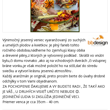
Výnimočný jesenný veniec vyaranžovaný zo suchých
a umelých plodov a kvietkov. Je plný farieb tohto
ročného obdobia,nádherne ho zjemňujú klasy obilia
a drevené piliny,z ktorých je vytvorený podklad . Skrášli vo vnútri
bytu,či domu rovnako ,ako aj na vchodových dverách ,či vstupnej
bráne vonku,je však možné položiť ho na stôl,dať do stredu
sviečku a vytvorí krásnu jesennú atmosféru .
Každý aranžmán je originál, preto prosím berte do úvahy drobné
odchýlky v tom Vami objednanom.
ZA POCHOPENIE ĎAKUJEME A VY BUDETE RADI , ŽE TAKÝ AKO
JE VÁŠ , U DRUHÝCH VISIEŤ URČITE NEBUDE 😊.
JEDINEČNÍ ĽUDIA SI ZASLÚŽIA JEDINEČNÉ VECI.
Priemer venca je cca 35cm - 40 cm.