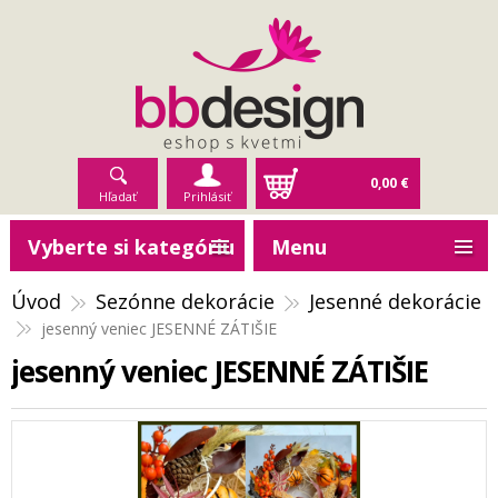
0,00 €
Hľadať
Prihlásiť
Vyberte si kategóriu
Menu
Úvod
Sezónne dekorácie
Jesenné dekorácie
jesenný veniec JESENNÉ ZÁTIŠIE
jesenný veniec JESENNÉ ZÁTIŠIE