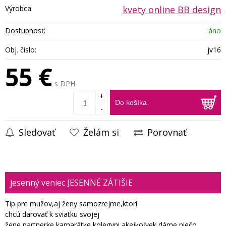
Výrobca:
kvety online BB design
Dostupnosť:
áno
Obj. čislo:
jv16
55 €
s DPH
+
Do košíka
-
Sledovať
Želám si
Porovnať
jesenný veniec JESENNÉ ZÁTIŠIE
Tip pre mužov,aj ženy samozrejme,ktorí
chcú darovať k sviatku svojej
žene,partnerke,kamarátke,kolegyni,akejkoľvek dáme niečo