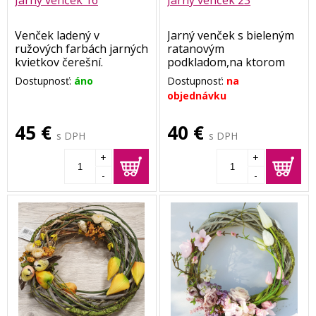
Venček ladený v
Jarný venček s bieleným
ružových farbách jarných
ratanovým
kvietkov čerešní.
podkladom,na ktorom
Rozmer cca 35 cm.
vynikajú kvety
Dostupnosť:
áno
Dostupnosť:
na
iskerníkov.
objednávku
Rozmer cca 35 cm.
45 €
40 €
s DPH
s DPH
+
+
-
-