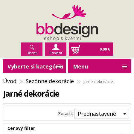
0,00 €
Hľadať
Prihlásiť
Vyberte si kategóriu
Menu
Úvod
Sezónne dekorácie
Jarné dekorácie
Jarné dekorácie
Prednastavené
Zoradiť:
Cenový filter