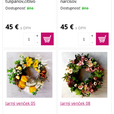
tulipánov,citlivo
narcisov.
vyaranžovaných možno
Rozmer venčeka je cca
Dostupnosť:
áno
Dostupnosť:
áno
práve pre Vás.
35 cm.
Rozmer venca je cca 35
cm
45 €
45 €
s DPH
s DPH
+
+
-
-
Jarný venček 05
Jarný venček 08