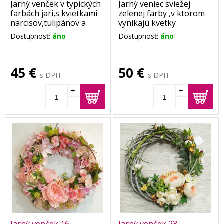
Jarný venček v typických
Jarný veniec sviežej
farbách jari,s kvietkami
zelenej farby ,v ktorom
narcisov,tulipánov a
vynikajú kvetky
iskerníka,zjemnený
iskerníka,prvosienok a
Dostupnosť:
áno
Dostupnosť:
áno
pierkami,Je na
čerešní.
prírodnom podklade z
Rozmer cca 35 cm.
prútia.
45 €
50 €
Rozmer venčeka je cca
s DPH
s DPH
35-40 cm.
+
+
-
-
Jarný venček 16
Jarný venček 23