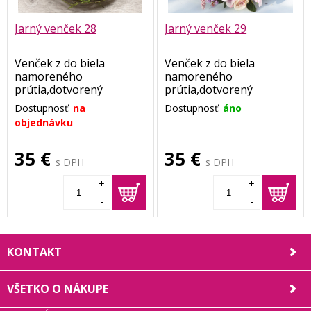
Jarný venček 28
Jarný venček 29
Venček z do biela
Venček z do biela
namoreného
namoreného
prútia,dotvorený
prútia,dotvorený
tulipánmi žltej farby a
tulipánmi bielej farby a
Dostupnosť:
na
Dostupnosť:
áno
kvietkami iskerníkov
kvietkami iskerníkov a
objednávku
bielej farby v kombinácii
čerešní ružovej farby v
so zeleňou.
kombinácii so zeleňou.
35 €
35 €
Rozmer cca 35 cm.
Rozmer cca 35 cm.
s DPH
s DPH
+
+
-
-
KONTAKT
VŠETKO O NÁKUPE