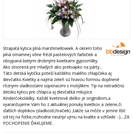
Strapatá kytica plná marshmellowiek. A okrem toho
plná omamnej vône frézií pastelových farbičiek a
obsypaná bielymi drobnými kvietkami gypsomilky.
Ako stvorená pre mladých ako prekvapko na párty...
Táto detská kytička poteší každého malého chlapčeka aj
dievčatko.Kvietky a najmä zeleň sú hravou formou doplnené
rôznymi sladkosťami súperiacimi s motýlikmi. Tip na netradičnú
detskú kyticu pre chlapca aj dievčatká milujúce
Kinderčokoládky. Každé kvetinové dielko je originálom,a
vyaranžujeme Vám ho z aktuálnej ponuky kvietkov a zelene,či
ďalších doplnkov (sladkostí,hračiek) ,takže sa môže v jemne líšiť
od tej na fotke,rozhodne neutrpí ujmu na kvalite a vzhľade :-)....ZA
POCHOPENIE ĎAKUJEME.