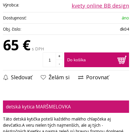
Výrobca:
kvety online BB design
Dostupnosť:
áno
Obj. čislo:
dk04
65 €
s DPH
+
Do košíka
-
Sledovať
Želám si
Porovnať
detská kytica MARŠMELOVKA
Táto detská kytička poteší každého malého chlapčeka aj
dievčatko.A veru nielen tých najmenších, ale aj tých -
násťročných.Kvietky a najmä zeleň sú hravou formou doplnené