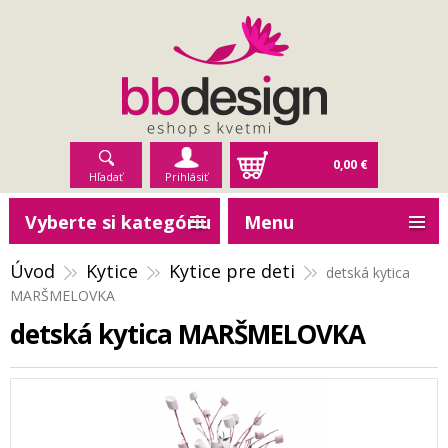
0,00 €
Hľadať
Prihlásiť
Vyberte si kategóriu
Menu
Úvod
Kytice
Kytice pre deti
detská kytica
MARŠMELOVKA
detská kytica MARŠMELOVKA