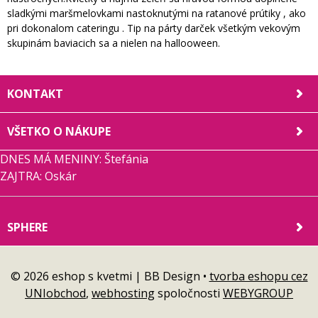
sladkými maršmelovkami nastoknutými na ratanové prútiky , ako
pri dokonalom cateringu . Tip na párty darček všetkým vekovým
skupinám baviacich sa a nielen na hallooween.
KONTAKT
VŠETKO O NÁKUPE
DNES MÁ MENINY: Štefánia
ZAJTRA: Oskár
SPHERE
© 2026 eshop s kvetmi | BB Design •
tvorba eshopu cez
UNIobchod
,
webhosting
spoločnosti
WEBYGROUP