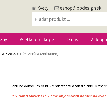
Kvety
eshop@bbdesign.sk
užby
Všetko o nákupe
O nás
Videoga
sné kvetom
Antúria (Anthurium)
antúrie dokážu znížiť hluk v miestnosti a takisto znižujú zneč
* V rámci Slovenska vieme objednávku doručiť do dvoch