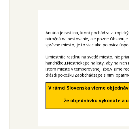
Antúria je rastlina, ktorá pochádza z tropický
náročná na pestovanie, ale pozor: Obsahuje 
správne miesto, je to viac ako polovica úspec
Umiestnite rastlinu na svetlé miesto, nie pri
handričkou.Nestriekajte na listy, aby na nic
istom mieste v temperovanej izbe.V zime redu
dráždi pokožku.Zaobchádzajte s nimi opatrn
V rámci Slovenska vieme objednávku
že objednávku vykonáte a uh