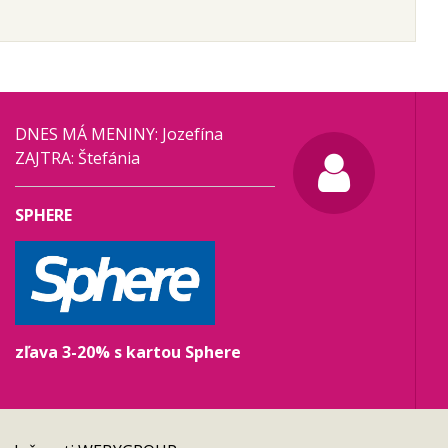
DNES MÁ MENINY: Jozefína
ZAJTRA: Štefánia
SPHERE
zľava 3-20% s kartou Sphere