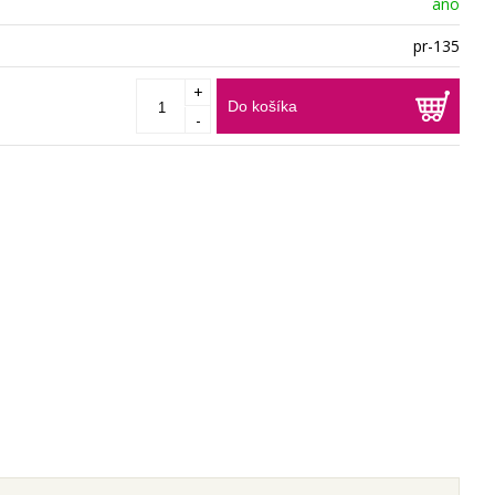
áno
pr-135
+
Do košíka
-