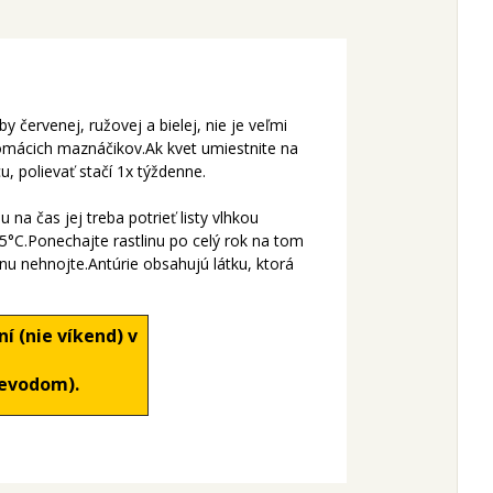
y červenej, ružovej a bielej, nie je veľmi
domácich maznáčikov.Ak kvet umiestnite na
u, polievať stačí 1x týždenne.
 na čas jej treba potrieť listy vlhkou
15°C.Ponechajte rastlinu po celý rok na tom
nu nehnojte.Antúrie obsahujú látku, ktorá
í (nie víkend) v
revodom).