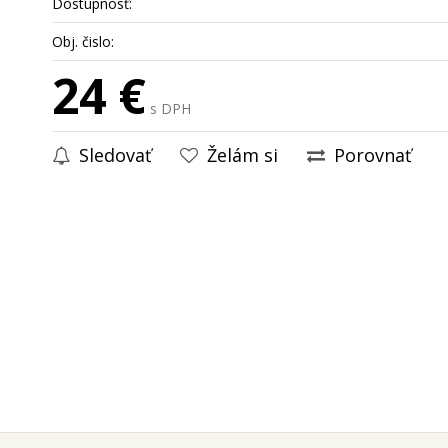
Dostupnosť:
Obj. čislo:
24 €
s DPH
Sledovať
Želám si
Porovnať