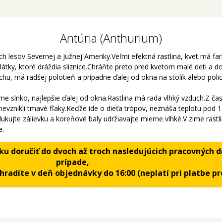
Antúria (Anthurium)
ch lesov Severnej a Južnej Ameriky.Veľmi efektná rastlina, kvet má farb
látky, ktoré dráždia sliznice.Chráňte preto pred kvetom malé deti a 
hu, má radšej polotieň a prípadne ďalej od okna na stolík alebo polic
ame slnko, najlepšie ďalej od okna.Rastlina má rada vlhký vzduch.Z času
h nevznikli tmavé fľaky.Keďže ide o dieťa trópov, neznáša teplotu pod 
kujte zálievku a koreňové baly udržiavajte mierne vlhké.V zime rastli
e.
 doručiť do dvoch až troch nasledujúcich pracovných dn
prípade,
radíte v deň objednávky do 16:00 (neplatí pri platbe p