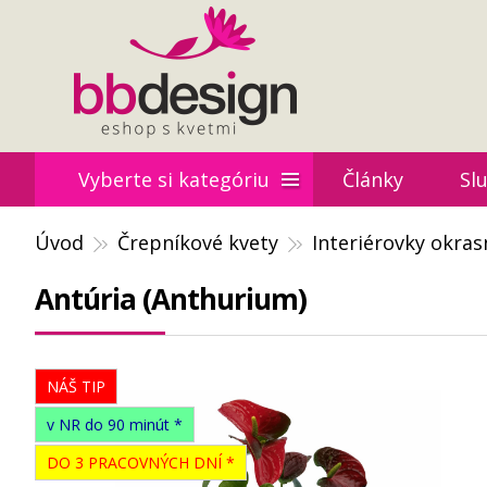
Vyberte si kategóriu
Články
Sl
Úvod
Črepníkové kvety
Interiérovky okra
Antúria (Anthurium)
NÁŠ TIP
v NR do 90 minút *
DO 3 PRACOVNÝCH DNÍ *